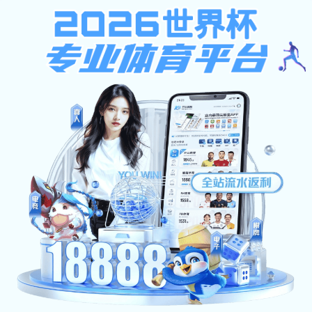
立即注册
mk体育官网
官网 · 权
威体育数据平台
MK体育官网 OFFICIAL WEBSITE
自2022年创立以来，
mk体育官网
致力于为用户提供包
括NBA、英超、欧洲杯、LPL在内的热门赛事直播与数
据服务，广受用户信赖。
立即下载mk体育官网APP