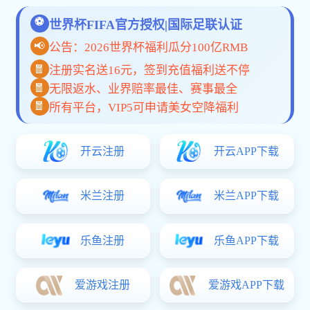
mk体育官网公司简介