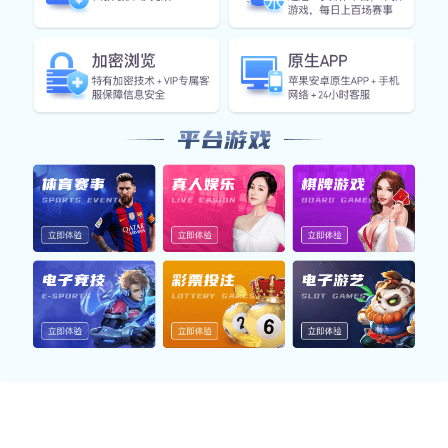
智能引擎实时数据快照
利用mk体育官网构建的智能分析系统，实时捕捉各项运行数
据，提升平台的响应效率与数据稳定性。
响应速度
0.18s
平均页面加载